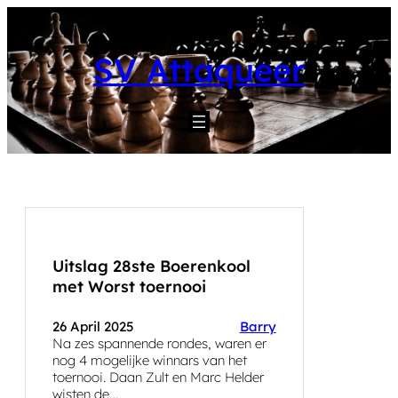
Skip
to
content
SV Attaqueer
Uitslag 28ste Boerenkool
met Worst toernooi
26 April 2025
Barry
Na zes spannende rondes, waren er
nog 4 mogelijke winnars van het
toernooi. Daan Zult en Marc Helder
wisten de…