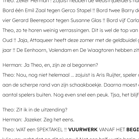
Theo: Zeker Herman ! Zojuist hebben de wedstrijdleiders h
Bord één Emil Zaal tegen Gerco Stapel !! Bord twee Barry de
vier Gerard Beerepoot tegen Susanne Glas !! Bord vijf Carl
Theo, zo te horen weinig verrassingen. Dit is wel de top van
Oud !! Jaja, Attaqueer heeft deze zomer met de geldbuidel g
jaar !! De Eenhoorn, Volendam en De Waagtoren hebben zitt
Herman: Ja Theo, en, zijn ze al begonnen?
Theo: Nou, nog niet helemaal … zojuist is Aris Ruijter, spel
aan de scherpe rand van zijn schaakboekje. Daarna moest 
aantal spelers buiten. Nog even snel een peuk. Tjsa, het blijf
Theo: Zit ik in de uitzending?
Herman: Jazeker. Zeg het eens.
Theo: WAT een SPEKTAKEL !!
VUURWERK
VANAF HET
BEG