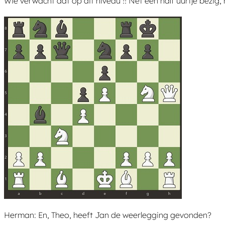
Wie verwacht dat op dit niveau !! Net een half uurtje bezig
Herman: En, Theo, heeft Jan de weerlegging gevonden?