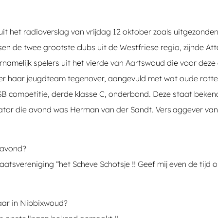
uit het radioverslag van vrijdag 12 oktober zoals uitgezonde
en de twee grootste clubs uit de Westfriese regio, zijnde A
ornamelijk spelers uit het vierde van Aartswoud die voor dez
 hier haar jeugdteam tegenover, aangevuld met wat oude rotten
SB competitie, derde klasse C, onderbond. Deze staat beken
tator die avond was Herman van der Sandt. Verslaggever va
navond?
tsvereniging “het Scheve Schotsje !! Geef mij even de tijd om
daar in Nibbixwoud?