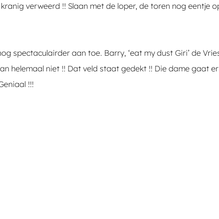
 kranig verweerd !! Slaan met de loper, de toren nog eentje o
nog spectaculairder aan toe. Barry, ‘eat my dust Giri’ de Vri
n helemaal niet !! Dat veld staat gedekt !! Die dame gaat er 
eniaal !!!