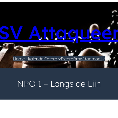
SV Attaquee
Home
kalender
Intern
Extern
BmW toernooi
NPO 1 – Langs de Lijn