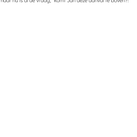
, maar nu is al de vraag, “komt Jan deze aanval te boven?!”