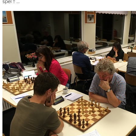
spel !! …