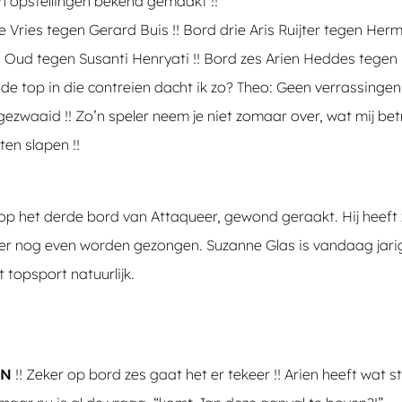
un opstellingen bekend gemaakt !!
 Vries tegen Gerard Buis !! Bord drie Aris Ruijter tegen Her
o Oud tegen Susanti Henryati !! Bord zes Arien Heddes tegen 
 de top in die contreien dacht ik zo? Theo: Geen verrassingen
ezwaaid !! Zo’n speler neem je niet zomaar over, wat mij bet
en slapen !!
er op het derde bord van Attaqueer, gewond geraakt. Hij heeft
er nog even worden gezongen. Suzanne Glas is vandaag jarig
t topsport natuurlijk.
IN
!! Zeker op bord zes gaat het er tekeer !! Arien heeft wat 