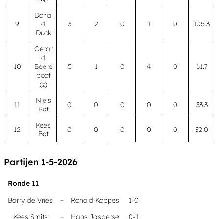
Donal
9
d
3
2
0
1
0
105.3
Duck
Gerar
d
10
Beere
5
1
0
4
0
61.7
poot
(z)
Niels
11
0
0
0
0
0
33.3
Bot
Kees
12
0
0
0
0
0
32.0
Bot
Partijen 1-5-2026
Ronde 11
Barry de Vries
–
Ronald Koppes
1-0
Kees Smits
–
Hans Jasperse
0-1