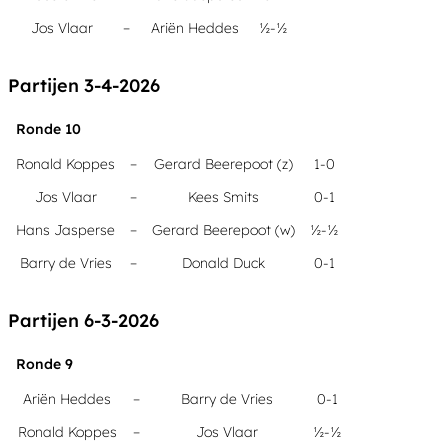
Jos Vlaar
–
Ariën Heddes
½-½
Partijen 3-4-2026
Ronde 10
Ronald Koppes
–
Gerard Beerepoot (z)
1-0
Jos Vlaar
–
Kees Smits
0-1
Hans Jasperse
–
Gerard Beerepoot (w)
½-½
Barry de Vries
–
Donald Duck
0-1
Partijen 6-3-2026
Ronde 9
Ariën Heddes
–
Barry de Vries
0-1
Ronald Koppes
–
Jos Vlaar
½-½