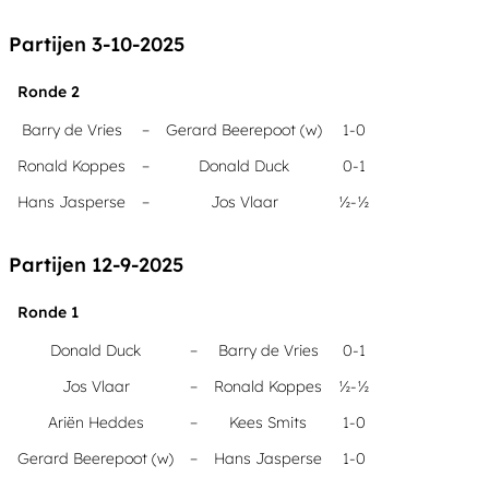
Partijen 3-10-2025
Ronde 2
Barry de Vries
–
Gerard Beerepoot (w)
1-0
Ronald Koppes
–
Donald Duck
0-1
Hans Jasperse
–
Jos Vlaar
½-½
Partijen 12-9-2025
Ronde 1
Donald Duck
–
Barry de Vries
0-1
Jos Vlaar
–
Ronald Koppes
½-½
Ariën Heddes
–
Kees Smits
1-0
Gerard Beerepoot (w)
–
Hans Jasperse
1-0