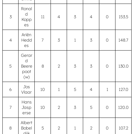
Ronal
d
3
11
4
3
4
0
153.5
Kopp
es
Ariën
4
Hedd
7
3
1
3
0
148.7
es
Gerar
d
5
Beere
8
2
3
3
0
130.0
poot
(w)
Jos
6
10
1
5
4
1
127.0
Vlaar
Hans
7
Jasp
10
2
3
5
0
120.0
erse
Albert
8
Bobel
5
2
1
2
0
107.2
dijk