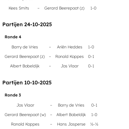
Kees Smits
–
Gerard Beerepoot (z)
1-0
Partijen 24-10-2025
Ronde 4
Barry de Vries
–
Ariën Heddes
1-0
Gerard Beerepoot (z)
–
Ronald Koppes
0-1
Albert Bobeldijk
–
Jos Vlaar
0-1
Partijen 10-10-2025
Ronde 3
Jos Vlaar
–
Barry de Vries
0-1
Gerard Beerepoot (w)
–
Albert Bobeldijk
1-0
Ronald Koppes
–
Hans Jasperse
½-½