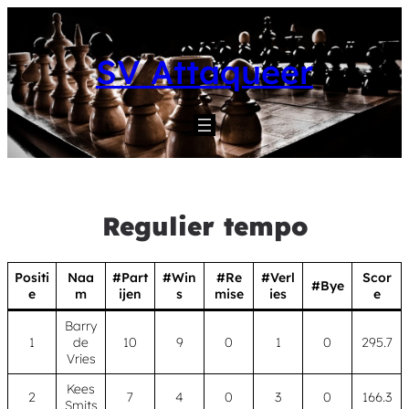
Skip
to
content
SV Attaqueer
Regulier tempo
Positi
Naa
#Part
#Win
#Re
#Verl
Scor
#Bye
e
m
ijen
s
mise
ies
e
Barry
1
de
10
9
0
1
0
295.7
Vries
Kees
2
7
4
0
3
0
166.3
Smits