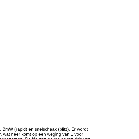
r, BmW (rapid) en snelschaak (blitz). Er wordt
ar, wat neer komt op een weging van 1 voor
al opgenomen. De kleuren geven de top drie van