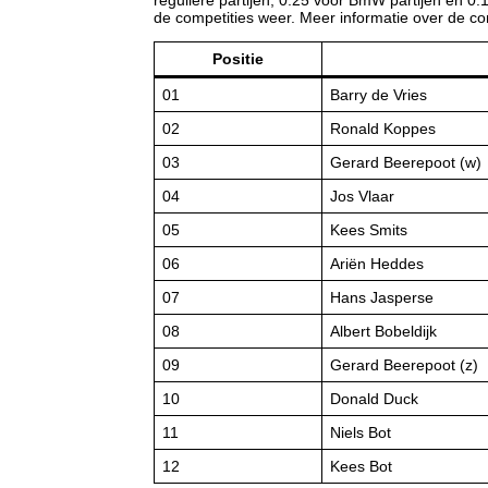
de competities weer. Meer informatie over de com
Positie
01
Barry de Vries
02
Ronald Koppes
03
Gerard Beerepoot (w)
04
Jos Vlaar
05
Kees Smits
06
Ariën Heddes
07
Hans Jasperse
08
Albert Bobeldijk
09
Gerard Beerepoot (z)
10
Donald Duck
11
Niels Bot
12
Kees Bot