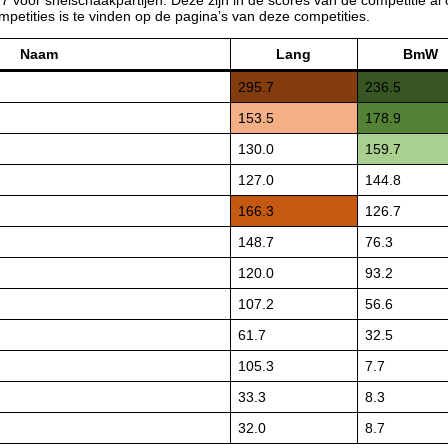
petities is te vinden op de pagina’s van deze competities.
Naam
Lang
BmW
295.7
236.5
153.5
178.9
130.0
159.7
127.0
144.8
166.3
126.7
148.7
76.3
120.0
93.2
107.2
56.6
61.7
32.5
105.3
7.7
33.3
8.3
32.0
8.7