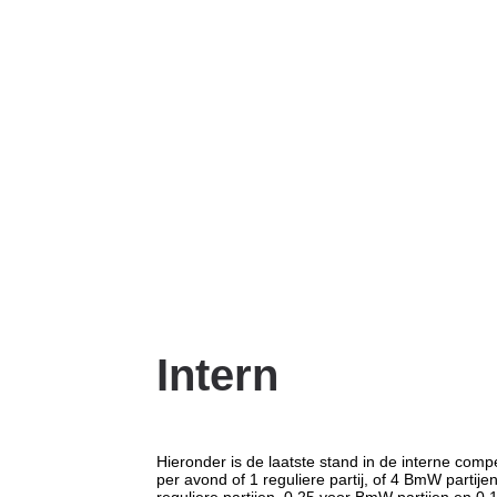
Skip
to
content
Intern
Hieronder is de laatste stand in de interne compe
per avond of 1 reguliere partij, of 4 BmW partij
reguliere partijen, 0.25 voor BmW partijen en 0