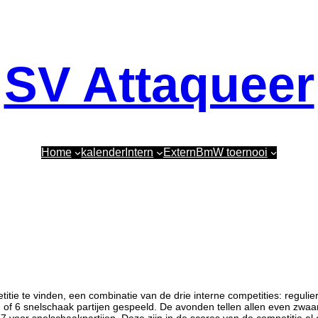
SV Attaqueer
Home
kalender
Intern
Extern
BmW toernooi
titie te vinden, een combinatie van de drie interne competities: regulie
en of 6 snelschaak partijen gespeeld. De avonden tellen allen even zwa
.17 voor snelschaakpartijen. Deze zijn in de scores van de competitie 