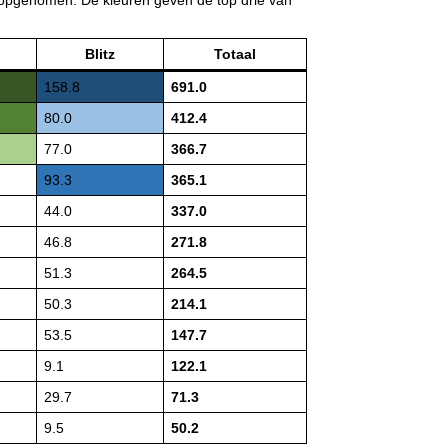
Blitz
Totaal
158.8
691.0
80.0
412.4
77.0
366.7
93.3
365.1
44.0
337.0
46.8
271.8
51.3
264.5
50.3
214.1
53.5
147.7
9.1
122.1
29.7
71.3
9.5
50.2