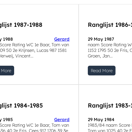
lijst 1987-1988
Ranglijst 1986-
y 1988
Gerard
29 May 1987
core Rating WC 1e Baar, Tom van
naam Score Rating W
809 50 2e Krijnsen, Lucas 987 1581
1152 1795 50 2e Fris, 
Verweij, Vincent…
Groen, Jan…
 More
Read More
lijst 1984-1985
Ranglijst 1983
y 1985
Gerard
29 May 1984
core Rating WC 1e Baar, Tom van
1983/84 naam Score 
836 40 2e Fris, Cees 917 1706 39 3e
Tom van 1025 40 2e Fr