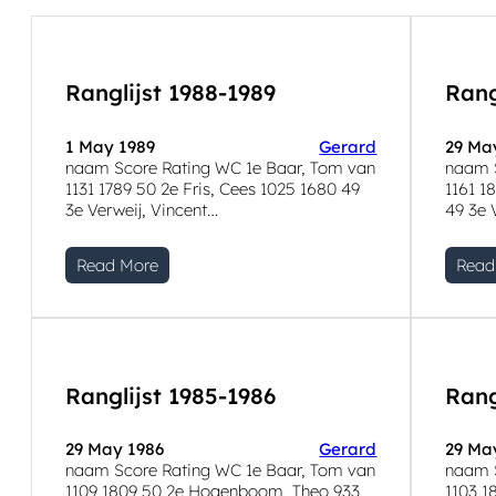
Ranglijst 1988-1989
Rang
1 May 1989
Gerard
29 Ma
naam Score Rating WC 1e Baar, Tom van
naam S
1131 1789 50 2e Fris, Cees 1025 1680 49
1161 1
3e Verweij, Vincent…
49 3e 
Read More
Read
Ranglijst 1985-1986
Rang
29 May 1986
Gerard
29 Ma
naam Score Rating WC 1e Baar, Tom van
naam S
1109 1809 50 2e Hogenboom, Theo 933
1103 1