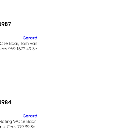
1987
Gerard
C 1e Baar, Tom van
Cees 969 1672 49 3e
-1984
Gerard
Rating WC 1e Baar,
is, Cees 779 39 3e