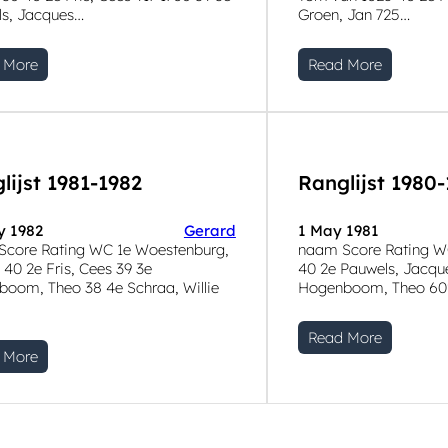
ls, Jacques…
Groen, Jan 725…
 More
Read More
lijst 1981-1982
Ranglijst 1980-
y 1982
Gerard
1 May 1981
Score Rating WC 1e Woestenburg,
naam Score Rating WC
 40 2e Fris, Cees 39 3e
40 2e Pauwels, Jacqu
oom, Theo 38 4e Schraa, Willie
Hogenboom, Theo 60
Read More
 More