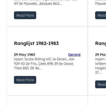
49 3e Pauwels, Jacques 862…
Pauwe
Read More
Read
Ranglijst 1982-1983
Rang
29 May 1983
Gerard
29 Ma
naam Score Rating WC 1e Groen, Jan
naam 
929 40 2e Fris, Cees 898 39 3e Groot,
Willem
Theo 885 38 4e…
Hogenb
37…
Read More
Read