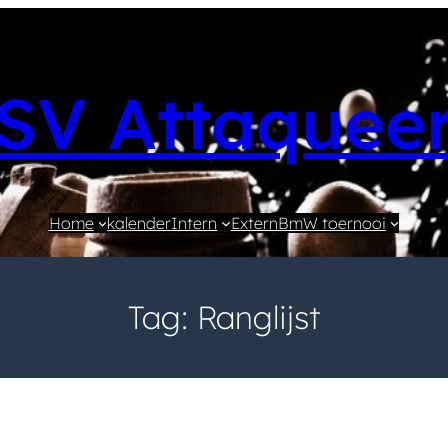
SV Attaquee
Home
kalender
Intern
Extern
BmW toernooi
Tag:
Ranglijst