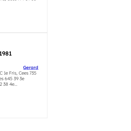
1981
Gerard
 1e Fris, Cees 735
es 645 39 3e
2 38 4e…