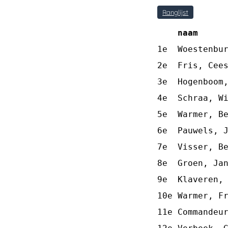
Ranglijst
naam     
1e  Woestenbur
2e  Fris, Cees
3e  Hogenboom,
4e  Schraa, Wi
5e  Warmer, Be
6e  Pauwels, J
7e  Visser, Be
8e  Groen, Jan
9e  Klaveren, 
10e Warmer, Fr
11e Commandeur