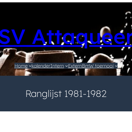
SV Attaquee
Home
kalender
Intern
Extern
BmW toernooi
Ranglijst 1981-1982