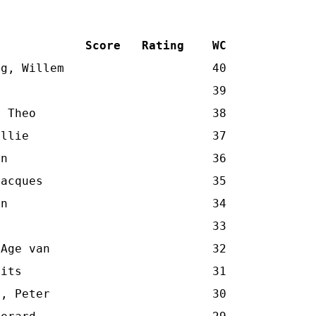
             Score   Rating    WC
g, Willem                     40

                              39

 Theo                         38

llie                          37

n                             36

acques                        35

n                             34

                              33

Age van                       32

its                           31

, Peter                       30
