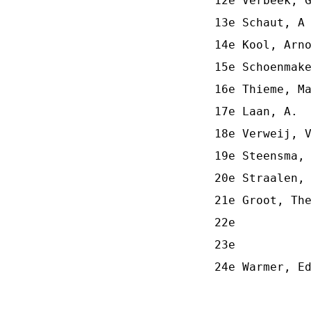
12e Verbeek, G
13e Schaut, A 
14e Kool, Arno
15e Schoenmake
16e Thieme, Ma
17e Laan, A.  
18e Verweij, V
19e Steensma, 
20e Straalen, 
21e Groot, The
22e           
23e           
24e Warmer, E