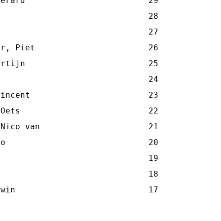
erard                         29

                              28

                              27

r, Piet                       26

rtijn                         25

                              24

incent                        23

Oets                          22

Nico van                      21

o                             20

                              19

                              18

dwin                           17