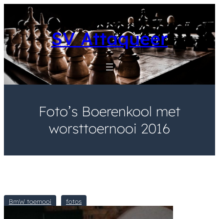
Skip
to
content
SV Attaqueer
Foto’s Boerenkool met
worsttoernooi 2016
BmW toernooi
fotos