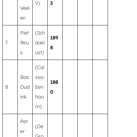
V)
3
Veel
en
Piet
(Sch
189
7
Reu
aakl
8
s
ust)
(Caï
Bas
ssa-
188
8
Dud
Een
0
ink
hoo
rn)
Pet
(De
er
Gro