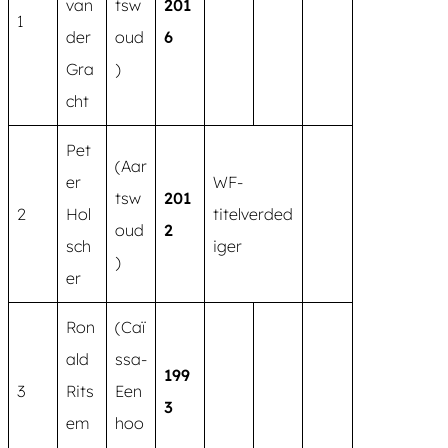
van
tsw
201
1
der
oud
6
Gra
)
cht
Pet
(Aar
er
WF-
tsw
201
2
Hol
titelverded
oud
2
sch
iger
)
er
Ron
(Caï
ald
ssa-
199
3
Rits
Een
3
em
hoo