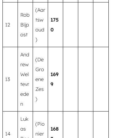
(Aar
Rob
tsw
175
12
Bijp
oud
0
ost
)
And
(De
rew
Gro
Wel
169
13
ene
tevr
9
Zes
ede
)
n
Luk
(Pio
as
168
14
nier