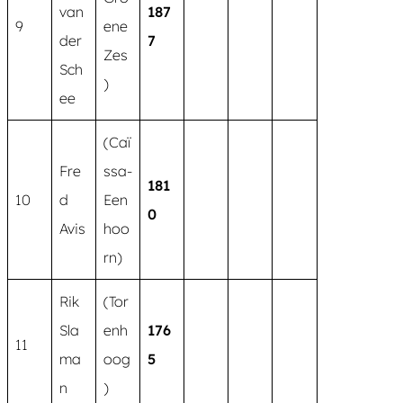
van
187
9
ene
der
7
Zes
Sch
)
ee
(Caï
Fre
ssa-
181
10
d
Een
0
Avis
hoo
rn)
Rik
(Tor
Sla
enh
176
11
ma
oog
5
n
)