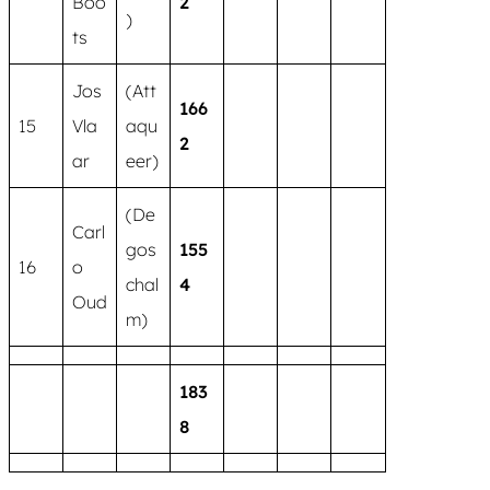
Boo
2
)
ts
Jos
(Att
166
15
Vla
aqu
2
ar
eer)
(De
Carl
gos
155
16
o
chal
4
Oud
m)
183
8