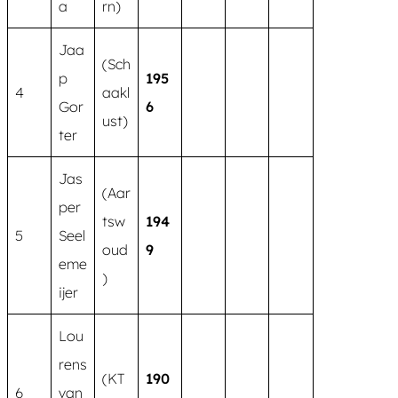
a
rn)
Jaa
(Sch
p
195
4
aakl
Gor
6
ust)
ter
Jas
(Aar
per
tsw
194
5
Seel
oud
9
eme
)
ijer
Lou
rens
(KT
190
6
van