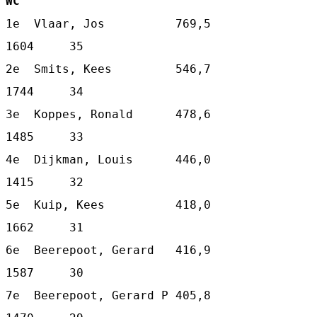
WC
1e  Vlaar, Jos          769,5    
1604     35
2e  Smits, Kees         546,7    
1744     34
3e  Koppes, Ronald      478,6    
1485     33
4e  Dijkman, Louis      446,0    
1415     32
5e  Kuip, Kees          418,0    
1662     31
6e  Beerepoot, Gerard   416,9    
1587     30
7e  Beerepoot, Gerard P 405,8    