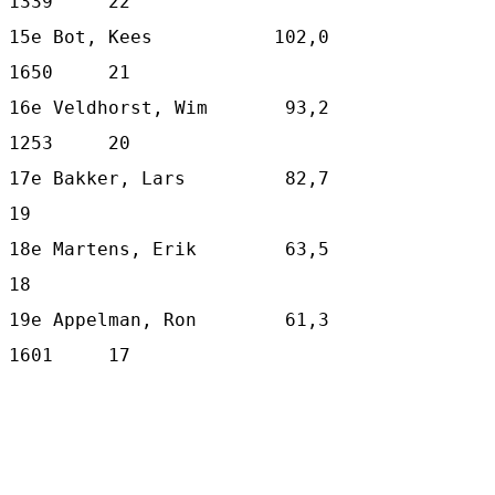
1339     22
15e Bot, Kees           102,0    
1650     21
16e Veldhorst, Wim       93,2    
1253     20
17e Bakker, Lars         82,7             
19
18e Martens, Erik        63,5             
18
19e Appelman, Ron        61,3    
1601     17