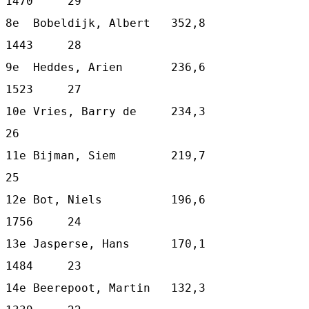
1470     29
8e  Bobeldijk, Albert   352,8    
1443     28
9e  Heddes, Arien       236,6    
1523     27
10e Vries, Barry de     234,3             
26
11e Bijman, Siem        219,7             
25
12e Bot, Niels          196,6    
1756     24
13e Jasperse, Hans      170,1    
1484     23
14e Beerepoot, Martin   132,3    