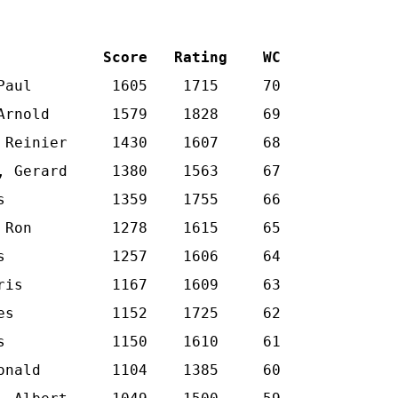
            Score   Rating    WC
Paul         1605    1715     70

Arnold       1579    1828     69

 Reinier     1430    1607     68

, Gerard     1380    1563     67

s            1359    1755     66

 Ron         1278    1615     65

s            1257    1606     64

ris          1167    1609     63

es           1152    1725     62

s            1150    1610     61

onald        1104    1385     60
