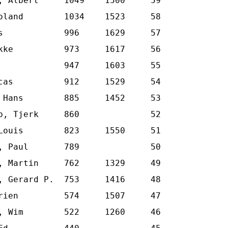
, Albert     1049    1500     59

oland        1034    1523     58

s            996     1629     57

kke          973     1617     56

             947     1603     55

cas          912     1529     54

 Hans        885     1452     53

p, Tjerk     860              52

Louis        823     1550     51

, Paul       789              50

, Martin     762     1329     49

, Gerard P.  753     1416     48

rien         574     1507     47

, Wim        522     1260     46
