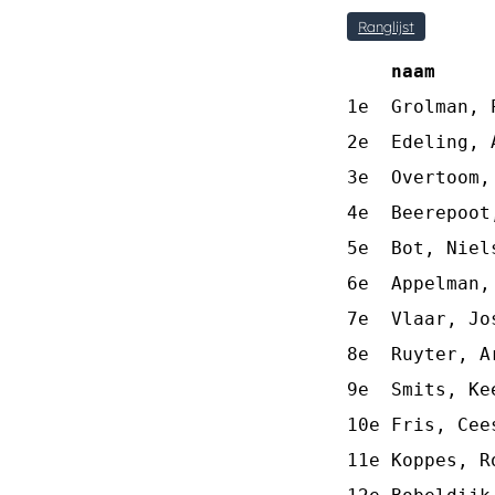
Ranglijst
naam     
1e  Grolman, 
2e  Edeling, 
3e  Overtoom,
4e  Beerepoot
5e  Bot, Niel
6e  Appelman,
7e  Vlaar, Jo
8e  Ruyter, A
9e  Smits, Ke
10e Fris, Cee
11e Koppes, R