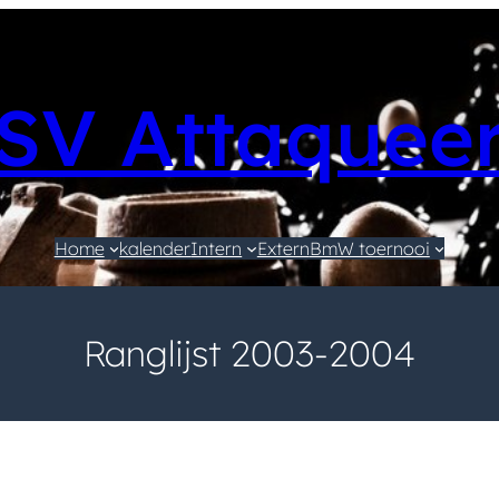
SV Attaquee
Home
kalender
Intern
Extern
BmW toernooi
Ranglijst 2003-2004