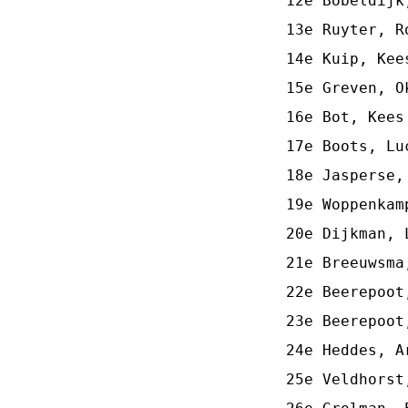
12e Bobeldijk
13e Ruyter, R
14e Kuip, Kee
15e Greven, O
16e Bot, Kees
17e Boots, Lu
18e Jasperse,
19e Woppenkam
20e Dijkman, 
21e Breeuwsma
22e Beerepoot
23e Beerepoot
24e Heddes, A
25e Veldhorst