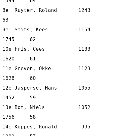
1594     64

8e  Ruyter, Roland       1243            
63

9e  Smits, Kees          1154   
1745     62

10e Fris, Cees           1133   
1620     61

11e Greven, Okke         1123   
1628     60

12e Jasperse, Hans       1055   
1452     59

13e Bot, Niels           1052   
1756     58

14e Koppes, Ronald        995   