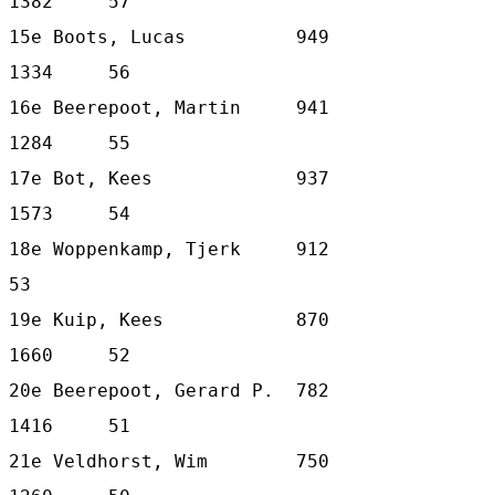
1382     57

15e Boots, Lucas          949   
1334     56

16e Beerepoot, Martin     941   
1284     55

17e Bot, Kees             937   
1573     54

18e Woppenkamp, Tjerk     912            
53

19e Kuip, Kees            870   
1660     52

20e Beerepoot, Gerard P.  782   
1416     51

21e Veldhorst, Wim        750   