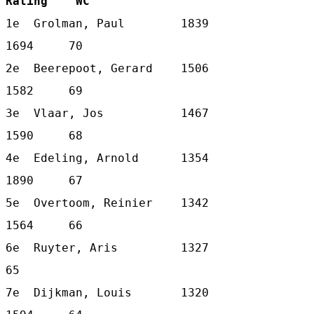
Rating    WC
1e  Grolman, Paul        1839   
1694     70

2e  Beerepoot, Gerard    1506   
1582     69

3e  Vlaar, Jos           1467   
1590     68

4e  Edeling, Arnold      1354   
1890     67

5e  Overtoom, Reinier    1342   
1564     66

6e  Ruyter, Aris         1327            
65

7e  Dijkman, Louis       1320   