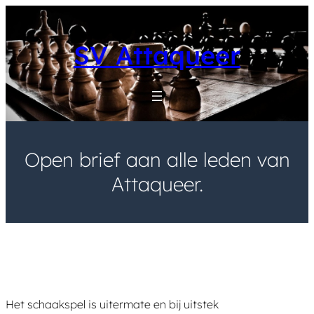
Skip
to
content
SV Attaqueer
Open brief aan alle leden van
Attaqueer.
Het schaakspel is uitermate en bij uitstek