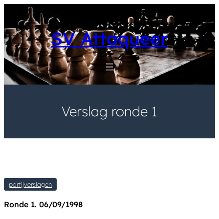
Skip
to
content
SV Attaqueer
Verslag ronde 1
partijverslagen
Ronde 1. 06/09/1998