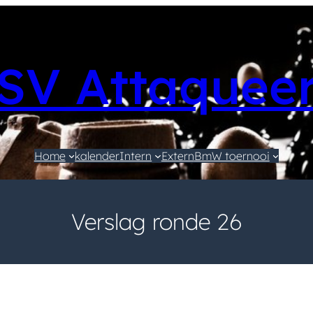
SV Attaquee
Home
kalender
Intern
Extern
BmW toernooi
Verslag ronde 26