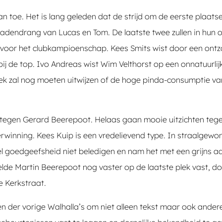
n toe. Het is lang geleden dat de strijd om de eerste plaat
dadendrang van Lucas en Tom. De laatste twee zullen in hun o
 voor het clubkampioenschap. Kees Smits wist door een ontz
bij de top. Ivo Andreas wist Wim Velthorst op een onnatuurlij
k zal nog moeten uitwijzen of de hoge pinda-consumptie van W
ag tegen Gerard Beerepoot. Helaas gaan mooie uitzichten te
erwinning. Kees Kuip is een vredelievend type. In straalgewon
eel goedgeefsheid niet beledigen en nam het met een grijns
elde Martin Beerepoot nog vaster op de laatste plek vast, do
e Kerkstraat.
der vorige Walhalla’s om niet alleen tekst maar ook andere i