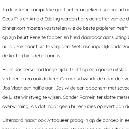
In de interne competitie gaat het er ongekend spannend aa
Cees Fris en Arnold Edeling werden het slachtoffer van de 
binnenkort moeten vaststellen wie de beste papieren heeft
op zijn beurt Rene te foppen en hield daardoor aansluiting 
nul op zak naar huis te verjagen. Wetenschappelijk onderzoe
de koffie) hier debet aan is.
Hans Jasperse had lange tijd uitzicht op een goede uitsl
verloren en zo ook dit keer. Gerard schwindelde naar de ov
Jos Vlaar een halfje aan. Jos wilde een opponent met zov
de juiste winstweg te wijzen. Sander Romein tenslotte mets
overwinning. Als dat maar geen burenruzies oplevert aan d
Uiteraard haakt ook Attaqueer graag in op de oproep in een 