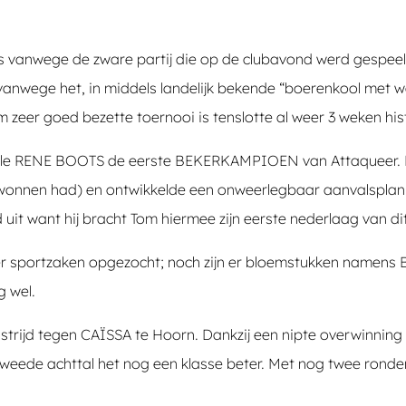
 vanwege de zware partij die op de clubavond werd gespeel
anwege het, in middels landelijk bekende “boerenkool met w
eer goed bezette toernooi is tenslotte al weer 3 weken histor
inale RENE BOOTS de eerste BEKERKAMPIOEN van Attaqueer. 
ewonnen had) en ontwikkelde een onweerlegbaar aanvalsplan
 uit want hij bracht Tom hiermee zijn eerste nederlaag van di
er sportzaken opgezocht; noch zijn er bloemstukken namens 
g wel.
rijd tegen CAÏSSA te Hoorn. Dankzij een nipte overwinning
eede achttal het nog een klasse beter. Met nog twee ronden