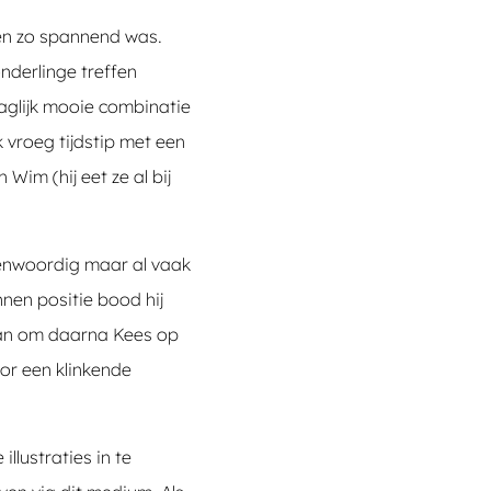
sen zo spannend was.
nderlinge treffen
aglijk mooie combinatie
k vroeg tijdstip met een
im (hij eet ze al bij
genwoordig maar al vaak
nen positie bood hij
 aan om daarna Kees op
or een klinkende
llustraties in te