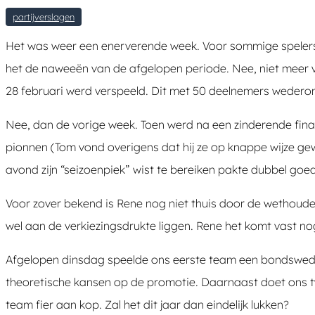
partijverslagen
Het was weer een enerverende week. Voor sommige spelers
het de naweeën van de afgelopen periode. Nee, niet meer v
28 februari werd verspeeld. Dit met 50 deelnemers wederom z
Nee, dan de vorige week. Toen werd na een zinderende f
pionnen (Tom vond overigens dat hij ze op knappe wijze g
avond zijn “seizoenpiek” wist te bereiken pakte dubbel goed
Voor zover bekend is Rene nog niet thuis door de wethoud
wel aan de verkiezingsdrukte liggen. Rene het komt vast no
Afgelopen dinsdag speelde ons eerste team een bondswedst
theoretische kansen op de promotie. Daarnaast doet ons tw
team fier aan kop. Zal het dit jaar dan eindelijk lukken?