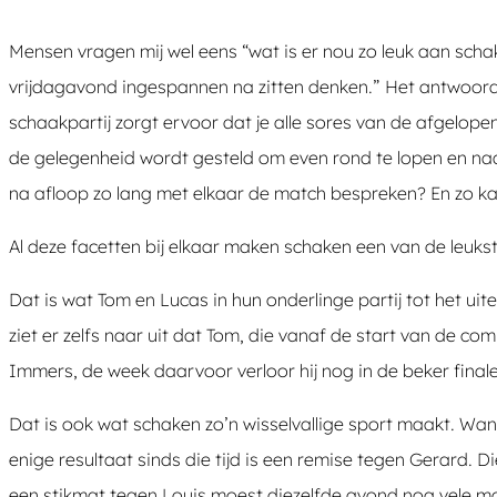
Mensen vragen mij wel eens “wat is er nou zo leuk aan scha
vrijdagavond ingespannen na zitten denken.” Het antwoord is 
schaakpartij zorgt ervoor dat je alle sores van de afgelopen 
de gelegenheid wordt gesteld om even rond te lopen en naar 
na afloop zo lang met elkaar de match bespreken? En zo k
Al deze facetten bij elkaar maken schaken een van de leukste
Dat is wat Tom en Lucas in hun onderlinge partij tot het ui
ziet er zelfs naar uit dat Tom, die vanaf de start van de co
Immers, de week daarvoor verloor hij nog in de beker final
Dat is ook wat schaken zo’n wisselvallige sport maakt. Want
enige resultaat sinds die tijd is een remise tegen Gerard. D
een stikmat tegen Louis moest diezelfde avond nog vele m