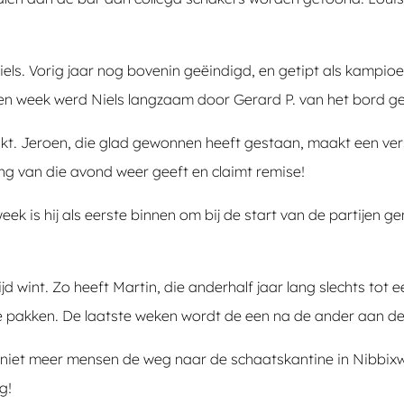
ls. Vorig jaar nog bovenin geëindigd, en getipt als kampio
pen week werd Niels langzaam door Gerard P. van het bord ge
t. Jeroen, die glad gewonnen heeft gestaan, maakt een versc
ing van die avond weer geeft en claimt remise!
k is hij als eerste binnen om bij de start van de partijen ge
jd wint. Zo heeft Martin, die anderhalf jaar lang slechts tot
 te pakken. De laatste weken wordt de een na de ander aan d
 dat niet meer mensen de weg naar de schaatskantine in Nibbi
g!