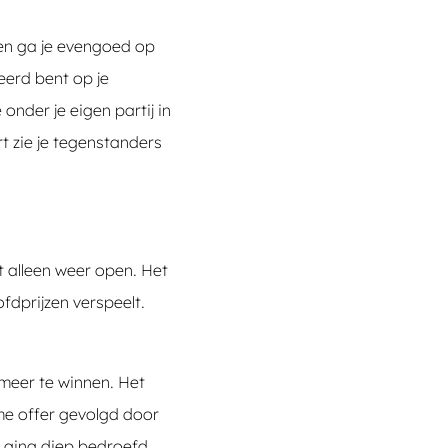
 en ga je evengoed op
eerd bent op je
onder je eigen partij in
t zie je tegenstanders
t alleen weer open. Het
fdprijzen verspeelt.
 meer te winnen. Het
ame offer gevolgd door
 ging diep bedroefd