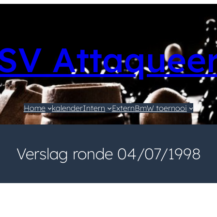
SV Attaquee
Home
kalender
Intern
Extern
BmW toernooi
Verslag ronde 04/07/1998