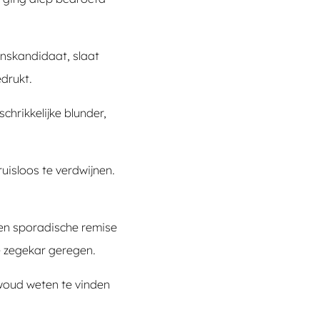
enskandidaat, slaat
drukt.
hrikkelijke blunder,
ruisloos te verdwijnen.
 een sporadische remise
e zegekar geregen.
xwoud weten te vinden