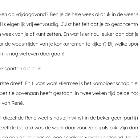
ken op vrijdagavond? Ben je de hele week al druk in de weer
eigenlijk vrij eenvoudig. Juist het feit dat je zo geconcentr
week van je af kunt zetten. En wat is er nou leuker dan dat je 
de wedstrijden van je konkurrenten te kijken? Bij welke spor
an ik nog wel even doorgaan!
 sporten die er is.
terste dreef. En Lucas won! Hiermee is het kampioenschap nie
mpetitie bovenaan heeft gestaan, in twee weken tijd beide hoo
e van René.
 diezelfde René weet sinds zijn winst in de beker geen partij
iezelfde Gerard was de week daarvoor zo blij als blik. Zijn d
alen aan de bar aan collega schakers worden getoond. Louis