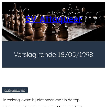
Skip
to
content
SV Attaqueer
Verslag ronde 18/05/1998
partijverslagen
Jarenlang kwam hij niet meer voor in de top